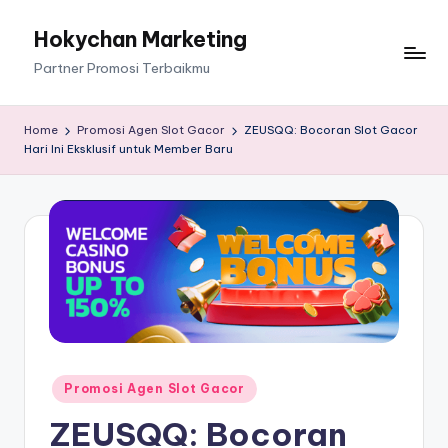
Hokychan Marketing
Skip
to
Partner Promosi Terbaikmu
content
Home
Promosi Agen Slot Gacor
ZEUSQQ: Bocoran Slot Gacor
Hari Ini Eksklusif untuk Member Baru
Posted
Promosi Agen Slot Gacor
in
ZEUSQQ: Bocoran