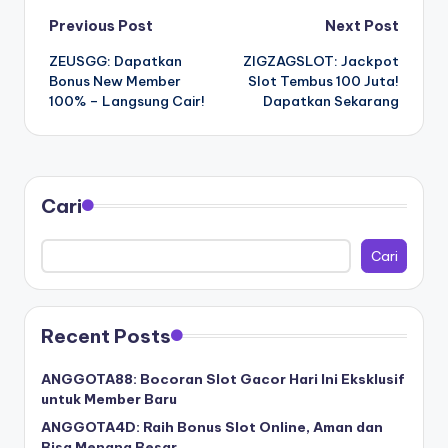
Post
Previous Post
Next Post
ZEUSGG: Dapatkan
ZIGZAGSLOT: Jackpot
navigation
Bonus New Member
Slot Tembus 100 Juta!
100% – Langsung Cair!
Dapatkan Sekarang
Cari
Cari
Recent Posts
ANGGOTA88: Bocoran Slot Gacor Hari Ini Eksklusif
untuk Member Baru
ANGGOTA4D: Raih Bonus Slot Online, Aman dan
Bisa Menang Besar