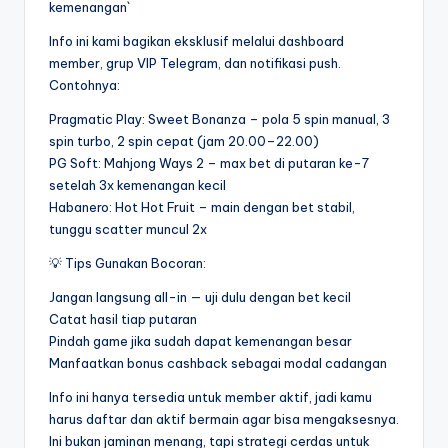
kemenangan`
Info ini kami bagikan eksklusif melalui dashboard
member, grup VIP Telegram, dan notifikasi push.
Contohnya:
Pragmatic Play: Sweet Bonanza – pola 5 spin manual, 3
spin turbo, 2 spin cepat (jam 20.00–22.00)
PG Soft: Mahjong Ways 2 – max bet di putaran ke-7
setelah 3x kemenangan kecil
Habanero: Hot Hot Fruit – main dengan bet stabil,
tunggu scatter muncul 2x
💡 Tips Gunakan Bocoran:
Jangan langsung all-in — uji dulu dengan bet kecil
Catat hasil tiap putaran
Pindah game jika sudah dapat kemenangan besar
Manfaatkan bonus cashback sebagai modal cadangan
Info ini hanya tersedia untuk member aktif, jadi kamu
harus daftar dan aktif bermain agar bisa mengaksesnya.
Ini bukan jaminan menang, tapi strategi cerdas untuk