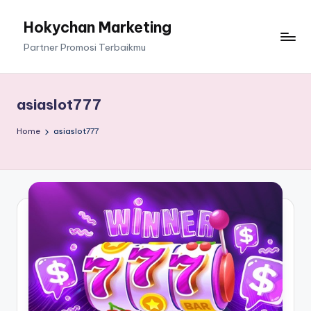
Hokychan Marketing
Skip
to
Partner Promosi Terbaikmu
content
asiaslot777
Home
asiaslot777