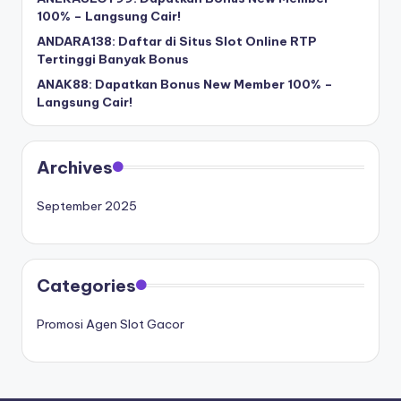
100% – Langsung Cair!
ANDARA138: Daftar di Situs Slot Online RTP
Tertinggi Banyak Bonus
ANAK88: Dapatkan Bonus New Member 100% –
Langsung Cair!
Archives
September 2025
Categories
Promosi Agen Slot Gacor