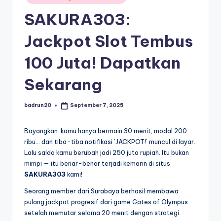
in
SAKURA303:
Jackpot Slot Tembus
100 Juta! Dapatkan
Sekarang
badrun20
September 7, 2025
Posted
by
Bayangkan: kamu hanya bermain 30 menit, modal 200
ribu… dan tiba-tiba notifikasi `JACKPOT!` muncul di layar.
Lalu saldo kamu berubah jadi 250 juta rupiah. Itu bukan
mimpi — itu benar-benar terjadi kemarin di situs
SAKURA303
kami!
Seorang member dari Surabaya berhasil membawa
pulang jackpot progresif dari game Gates of Olympus
setelah memutar selama 20 menit dengan strategi