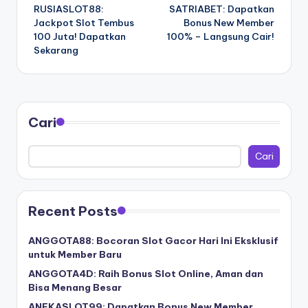
RUSIASLOT88:
SATRIABET: Dapatkan
navigation
Jackpot Slot Tembus
Bonus New Member
100 Juta! Dapatkan
100% – Langsung Cair!
Sekarang
Cari
Cari
Recent Posts
ANGGOTA88: Bocoran Slot Gacor Hari Ini Eksklusif
untuk Member Baru
ANGGOTA4D: Raih Bonus Slot Online, Aman dan
Bisa Menang Besar
ANEKASLOT99: Dapatkan Bonus New Member