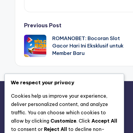
Post
Previous Post
ROMANOBET: Bocoran Slot
navigation
Gacor Hari Ini Eksklusif untuk
Member Baru
We respect your privacy
Cookies help us improve your experience,
deliver personalized content, and analyze
Cari
traffic. You can choose which cookies to
allow by clicking
Customize
. Click
Accept All
to consent or
Reject All
to decline non-