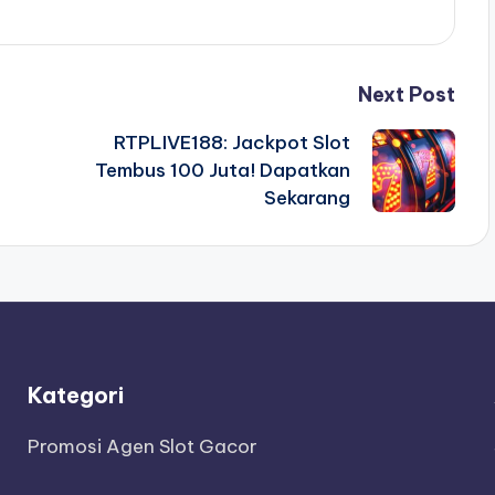
Next Post
RTPLIVE188: Jackpot Slot
Tembus 100 Juta! Dapatkan
Sekarang
Kategori
Promosi Agen Slot Gacor