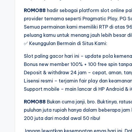
ROMO88
hadir sebagai platform slot online pa
provider ternama seperti Pragmatic Play, PG 
Semua permainan kami memiliki RTP di atas 9
peluang kamu untuk menang jauh lebih besar dib
✅ Keunggulan Bermain di Situs Kami:
Slot paling gacor hari ini – update pola kemen
Bonus new member 100% + 100 free spin tanpa 
Deposit & withdraw 24 jam – cepat, aman, ta
Lisensi resmi – terjamin fair play dan keamana
Support mobile – main lancar di HP Android & 
ROMO88
Bukan cuma janji, bro. Buktinya, rat
puluhan juta rupiah hanya dalam beberapa jam
200 juta dari modal awal 50 ribu!
Jangan lewatkan kesempatan emas hari ini. Daf