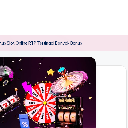
tus Slot Online RTP Tertinggi Banyak Bonus