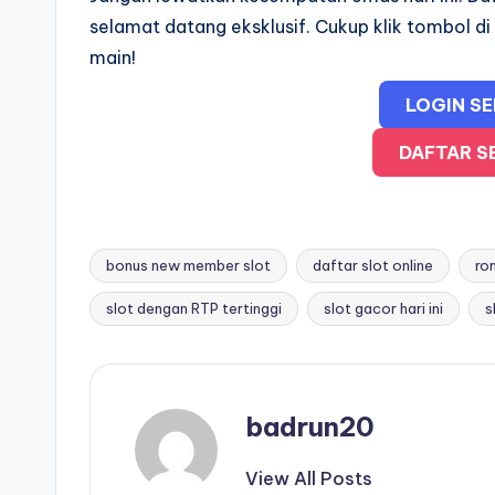
selamat datang eksklusif. Cukup klik tombol di
main!
LOGIN S
DAFTAR S
bonus new member slot
daftar slot online
ro
Tags:
slot dengan RTP tertinggi
slot gacor hari ini
s
badrun20
View All Posts