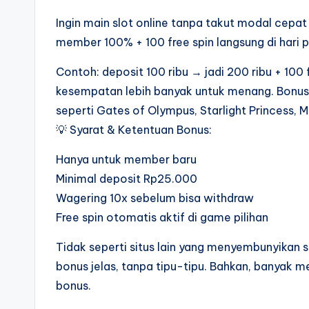
Ingin main slot online tanpa takut modal cepat
member 100% + 100 free spin langsung di hari
Contoh: deposit 100 ribu → jadi 200 ribu + 100 
kesempatan lebih banyak untuk menang. Bonus 
seperti Gates of Olympus, Starlight Princess, 
💡 Syarat & Ketentuan Bonus:
Hanya untuk member baru
Minimal deposit Rp25.000
Wagering 10x sebelum bisa withdraw
Free spin otomatis aktif di game pilihan
Tidak seperti situs lain yang menyembunyikan s
bonus jelas, tanpa tipu-tipu. Bahkan, banyak 
bonus.