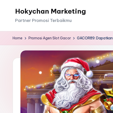
Hokychan Marketing
Skip
Partner Promosi Terbaikmu
to
content
Home
Promosi Agen Slot Gacor
GACOR89: Dapatkan 