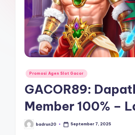
Posted
Promosi Agen Slot Gacor
in
GACOR89: Dapatk
Member 100% – La
September 7, 2025
badrun20
Posted
by