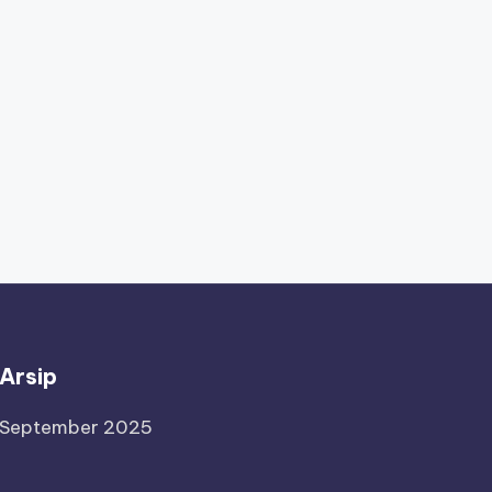
Arsip
September 2025