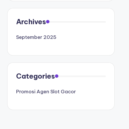
Archives
September 2025
Categories
Promosi Agen Slot Gacor