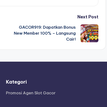
Next Post
GACOR919: Dapatkan Bonus
New Member 100% – Langsung
Cair!
Kategori
Promosi Agen Slot Gacor