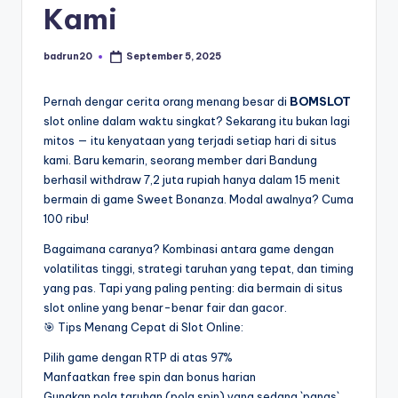
Kami
badrun20
September 5, 2025
Posted
by
Pernah dengar cerita orang menang besar di
BOMSLOT
slot online dalam waktu singkat? Sekarang itu bukan lagi
mitos — itu kenyataan yang terjadi setiap hari di situs
kami. Baru kemarin, seorang member dari Bandung
berhasil withdraw 7,2 juta rupiah hanya dalam 15 menit
bermain di game Sweet Bonanza. Modal awalnya? Cuma
100 ribu!
Bagaimana caranya? Kombinasi antara game dengan
volatilitas tinggi, strategi taruhan yang tepat, dan timing
yang pas. Tapi yang paling penting: dia bermain di situs
slot online yang benar-benar fair dan gacor.
🎯 Tips Menang Cepat di Slot Online:
Pilih game dengan RTP di atas 97%
Manfaatkan free spin dan bonus harian
Gunakan pola taruhan (pola spin) yang sedang `panas`